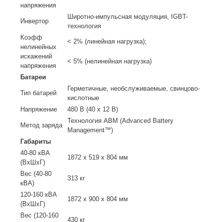
напряжения
Широтно-импульсная модуляция, IGBT-
Инвертор
технология
Коэфф
< 2% (линейная нагрузка);
нелинейных
искажений
< 5% (нелинейная нагрузка)
напряжения
Батареи
Герметичные, необслуживаемые, свинцово-
Тип батарей
кислотные
Напряжение
480 В (40 x 12 В)
Технология ABM (Advanced Battery
Метод заряда
Management™)
Габариты
40-80 кВА
1872 x 519 x 804 мм
(ВxШxГ)
Вес (40-80
313 кг
кВА)
120-160 кВА
1872 x 900 x 804 мм
(ВxШxГ)
Вес (120-160
430 кг