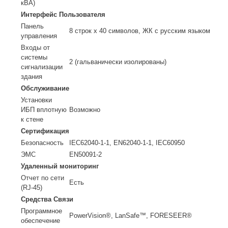
кВА)
Интерфейс Пользователя
Панель
8 строк x 40 символов, ЖК с русским языком
управления
Входы от
системы
2 (гальванически изолированы)
сигнализации
здания
Обслуживание
Установки
ИБП вплотную
Возможно
к стене
Сертификация
Безопасность
IEC62040-1-1, EN62040-1-1, IEC60950
ЭМС
EN50091-2
Удаленный мониторинг
Отчет по сети
Есть
(RJ-45)
Средства Связи
Программное
PowerVision®, LanSafe™, FORESEER®
обеспечение