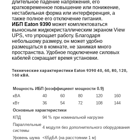
длительное падение напряжения, его
кратковременное повышение или понижение,
нестабильная форма или интерференция, а
также полное его отключение питания.
ИБП Eaton 9390
может комплектоваться
выносным жидкокристаллическим экраном View
UPS, что упрощает работу. Благодаря
небольшому размеру, он может удобно
размещаться в комнате, не занимая много
пространства. Удобное подключение силовых
кабелей сокращает время установки.
Технические характеристики Eaton 9390 40, 60, 80, 120,
160 кВА.
Мощность ИБП (коэффициент мощности 0.9)
кВА
40
60
80
120
160
кВт
36
54
72
108
144
Основные характеристики
КПД
94 % при номинальной нагрузке
Параллельные
4 модуля без дополнительного оборудования
системы
Уровень шума
<65дБА (на расстоянии 1 м)