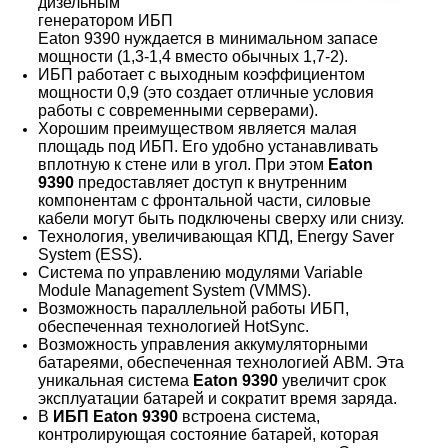
дизельным
генератором ИБП
Eaton 9390 нуждается в минимальном запасе
мощности (1,3-1,4 вместо обычных 1,7-2).
ИБП работает с выходным коэффициентом
мощности 0,9 (это создает отличные условия
работы с современными серверами).
Хорошим преимуществом является малая
площадь под ИБП. Его удобно устанавливать
вплотную к стене или в угол. При этом
Eaton
9390
предоставляет доступ к внутренним
компонентам с фронтальной части, силовые
кабели могут быть подключены сверху или снизу.
Технология, увеличивающая КПД, Energy Saver
System (ESS).
Система по управлению модулями Variable
Module Management System (VMMS).
Возможность параллельной работы ИБП,
обеспеченная технологией HotSync.
Возможность управления аккумуляторными
батареями, обеспеченная технологией АВМ. Эта
уникальная система
Eaton 9390
увеличит срок
эксплуатации батарей и сократит время заряда.
В
ИБП Eaton 9390
встроена система,
контролирующая состояние батарей, которая