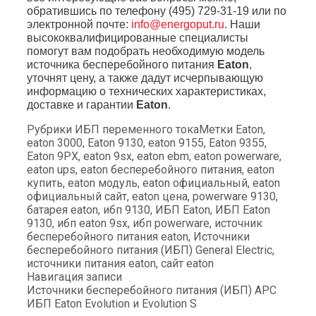
обратившись по телефону (495) 729-31-19 или по
электронной почте:
info@energoput.ru
. Наши
высококвалифицированные специалисты
помогут вам подобрать необходимую модель
источника бесперебойного питания
Eaton
,
уточнят цену, а также дадут исчерпывающую
информацию о технических характеристиках,
доставке и гарантии
Eaton
.
Рубрики
ИБП переменного тока
Метки
Eaton
,
eaton 3000
,
Eaton 9130
,
eaton 9155
,
Eaton 9355
,
Eaton 9PX
,
eaton 9sx
,
eaton ebm
,
eaton powerware
,
eaton ups
,
eaton бесперебойного питания
,
eaton
купить
,
eaton модуль
,
eaton официальный
,
eaton
официальный сайт
,
eaton цена
,
powerware 9130
,
батарея eaton
,
ибп 9130
,
ИБП Eaton
,
ИБП Eaton
9130
,
ибп eaton 9sx
,
ибп powerware
,
источник
бесперебойного питания eaton
,
Источники
бесперебойного питания (ИБП) General Electric
,
источники питания eaton
,
сайт eaton
Навигация записи
Источники бесперебойного питания (ИБП) APC
ИБП Eaton Evolution и Evolution S