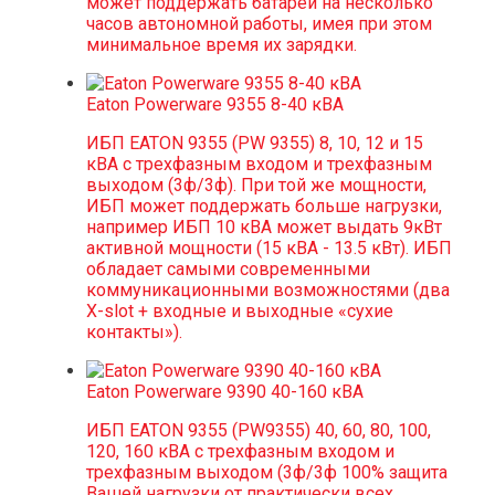
может поддержать батареи на несколько
часов автономной работы, имея при этом
минимальное время их зарядки.
Eaton Powerware 9355 8-40 кВА
ИБП EATON 9355 (PW 9355) 8, 10, 12 и 15
кВА с трехфазным входом и трехфазным
выходом (3ф/3ф). При той же мощности,
ИБП может поддержать больше нагрузки,
например ИБП 10 кВА может выдать 9кВт
активной мощности (15 кВА - 13.5 кВт). ИБП
обладает самыми современными
коммуникационными возможностями (два
X-slot + входные и выходные «сухие
контакты»).
Eaton Powerware 9390 40-160 кВА
ИБП EATON 9355 (PW9355) 40, 60, 80, 100,
120, 160 кВА с трехфазным входом и
трехфазным выходом (3ф/3ф 100% защита
Вашей нагрузки от практически всех