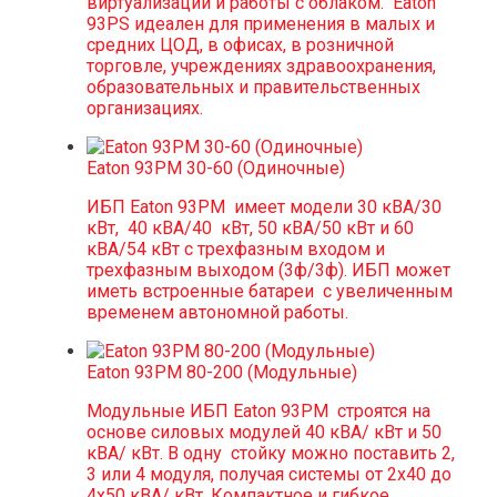
виртуализации и работы с облаком. Eaton
93PS идеален для применения в малых и
средних ЦОД, в офисах, в розничной
торговле, учреждениях здравоохранения,
образовательных и правительственных
организациях.
Eaton 93PM 30-60 (Одиночные)
ИБП Eaton 93PM имеет модели 30 кВА/30
кВт, 40 кВА/40 кВт, 50 кВА/50 кВт и 60
кВА/54 кВт с трехфазным входом и
трехфазным выходом (3ф/3ф). ИБП может
иметь встроенные батареи с увеличенным
временем автономной работы.
Eaton 93PM 80-200 (Модульные)
Модульные ИБП Eaton 93PM строятся на
основе силовых модулей 40 кВА/ кВт и 50
кВА/ кВт. В одну стойку можно поставить 2,
3 или 4 модуля, получая системы от 2х40 до
4х50 кВА/ кВт. Компактное и гибкое