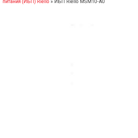
питания (ИБП) Riello
»
ИБП Riello MSM10-A0