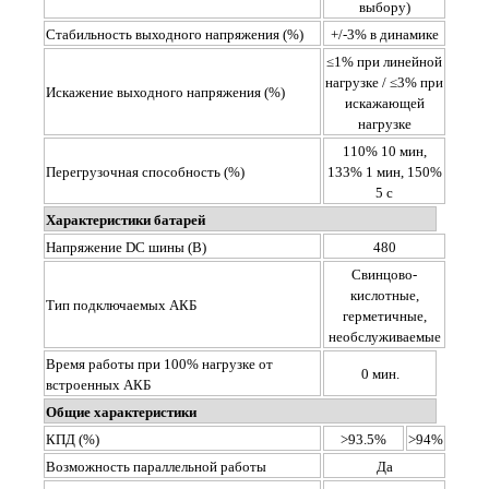
выбору)
Стабильность выходного напряжения (%)
+/-3% в динамике
≤1% при линейной
нагрузке / ≤3% при
Искажение выходного напряжения (%)
искажающей
нагрузке
110% 10 мин,
Перегрузочная способность (%)
133% 1 мин, 150%
5 с
Характеристики батарей
Напряжение DC шины (В)
480
Свинцово-
кислотные,
Тип подключаемых АКБ
герметичные,
необслуживаемые
Время работы при 100% нагрузке от
0 мин.
встроенных АКБ
Общие характеристики
КПД (%)
>93.5%
>94%
Возможность параллельной работы
Да